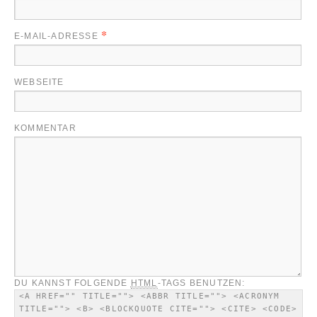
*
E-MAIL-ADRESSE
WEBSEITE
KOMMENTAR
DU KANNST FOLGENDE
HTML
-TAGS BENUTZEN:
<A HREF="" TITLE=""> <ABBR TITLE=""> <ACRONYM
TITLE=""> <B> <BLOCKQUOTE CITE=""> <CITE> <CODE>