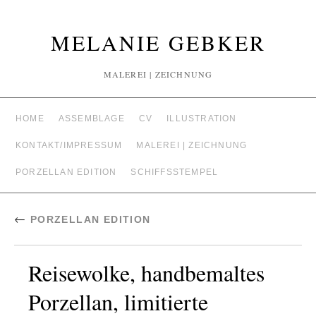
MELANIE GEBKER
MALEREI | ZEICHNUNG
HOME
ASSEMBLAGE
CV
ILLUSTRATION
KONTAKT/IMPRESSUM
MALEREI | ZEICHNUNG
PORZELLAN EDITION
SCHIFFSSTEMPEL
←
PORZELLAN EDITION
Reisewolke, handbemaltes
Porzellan, limitierte